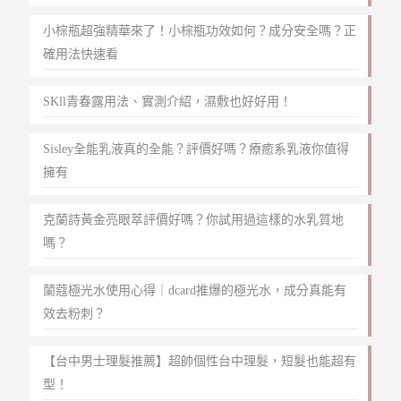
小棕瓶超強精華來了！小棕瓶功效如何？成分安全嗎？正
確用法快速看
SKll青春露用法、實測介紹，濕敷也好好用！
Sisley全能乳液真的全能？評價好嗎？療癒系乳液你值得
擁有
克蘭詩黃金亮眼萃評價好嗎？你試用過這樣的水乳質地
嗎？
蘭蔻極光水使用心得｜dcard推爆的極光水，成分真能有
效去粉刺？
【台中男士理髮推薦】超帥個性台中理髮，短髮也能超有
型！