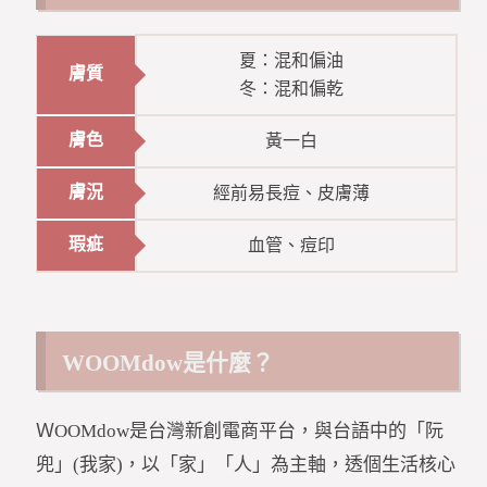
夏：混和偏油
膚質
冬：混和偏乾
膚色
黃一白
膚況
經前易長痘、皮膚薄
瑕疵
血管、痘印
WOOMdow是什麼？
ＷOOMdow是台灣新創電商平台，與台語中的「阮
兜」(我家)，以「家」「人」為主軸，透個生活核心