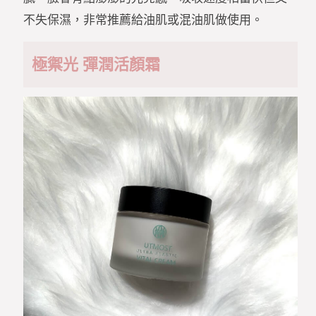
不失保濕，非常推薦給油肌或混油肌做使用。
極禦光 彈潤活顏霜