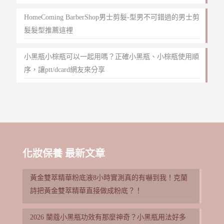
HomeComing BarberShop男士剪髮-型男不可錯過的男士剪
髮髮型推薦這裡
小黑瓶小棕瓶可以一起用嗎？正確小黑瓶、小棕瓶使用順
序，讓ptt/dcard網友來分享
化妝保養 最新文章
黃金雙萃精華粉底液8小時實測真的有嚇到我！克蘭
詩把黃金雙萃精華直接做成粉底？！
2026 蘭蔻小黑瓶功效有那麼神奇？小黑瓶用法好多