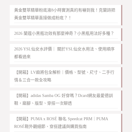
黃金雙萃精華粉底液8小時實測真的有嚇到我！克蘭詩把
黃金雙萃精華直接做成粉底？！
2026 蘭蔻小黑瓶功效有那麼神奇？小黑瓶用法好多種？
2026 YSL仙女水評價｜ 關於YSL仙女水用法、使用順序
都看過來
【開箱】LV麻將包全解析｜價格、型號、尺寸、二手行
情＆三合一款全攻略
【開箱】adidas Samba OG 好穿嗎？Dcard網友最愛德訓
鞋，磨腳、版型、穿搭一次聊透
【開箱】PUMA x ROSÉ 聯名 Speedcat PRM｜PUMA
ROSÉ鞋外觀細節、穿搭建議與購買指南