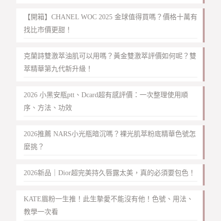
【開箱】CHANEL WOC 2025 金球值得買嗎？價格十萬有
找比市價更甜！
克蘭詩雙激萃油肌可以用嗎？黃金雙激萃評價如何呢？雙
萃精華第九代新升級！
2026 小黑安瓶ptt、Dcard超有感評價：一次整理使用順
序、方法、功效
2026推薦 NARS小光瓶暗沉嗎？裸光肌萃粉底精華色號怎
麼挑？
2026新品｜Dior超完美持久唇露太美，真的必須要包色！
KATE眉粉一生推！此生摯愛不能沒有他！色號、用法、
教學一次看