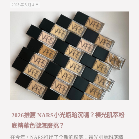
2025 年 5 月 4 日
2026推薦 NARS小光瓶暗沉嗎？裸光肌萃粉
底精華色號怎麼挑？
在今年，NARS推出了全新的粉底：裸光肌萃粉底精