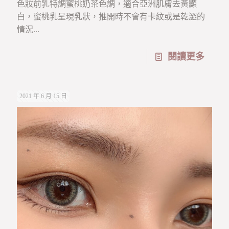
色妝前乳特調蜜桃奶茶色調，適合亞洲肌膚去黃顯
白，蜜桃乳呈現乳狀，推開時不會有卡紋或是乾澀的
情況...
閱讀更多
2021 年 6 月 15 日