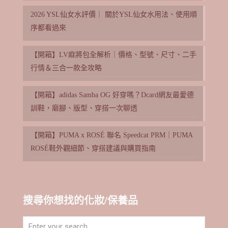
2026 YSL仙女水評價｜ 關於YSL仙女水用法、使用順
序都看過來
【開箱】LV麻將包全解析｜價格、型號、尺寸、二手
行情＆三合一款全攻略
【開箱】adidas Samba OG 好穿嗎？Dcard網友最愛德
訓鞋，磨腳、版型、穿搭一次聊透
【開箱】PUMA x ROSÉ 聯名 Speedcat PRM｜PUMA
ROSÉ鞋外觀細節、穿搭建議與購買指南
搜尋你想找的化妝/保養品