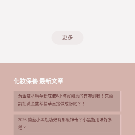
更多
化妝保養 最新文章
黃金雙萃精華粉底液8小時實測真的有嚇到我！克蘭
詩把黃金雙萃精華直接做成粉底？！
2026 蘭蔻小黑瓶功效有那麼神奇？小黑瓶用法好多
種？