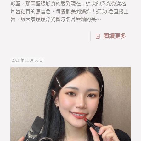
影盤，那兩盤眼影真的愛到現在…這次的浮光微漾名
片唇釉真的無雷色，每隻都美到爆炸！這次6色直接上
唇，讓大家瞧瞧浮光微漾名片唇釉的美～
閱讀更多
2021 年 11 月 30 日