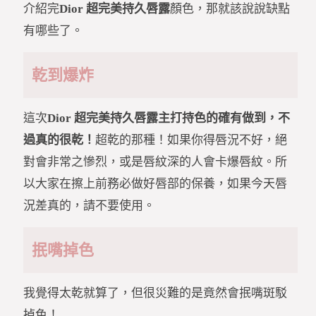
介紹完
Dior 超完美持久唇露
顏色，那就該說說缺點
有哪些了。
乾到爆炸
這次
Dior 超完美持久唇露主打持色的確有做到，不
過真的很乾！
超乾的那種！如果你得唇況不好，絕
對會非常之慘烈，或是唇紋深的人會卡爆唇紋。所
以大家在擦上前務必做好唇部的保養，如果今天唇
況差真的，請不要使用。
抿嘴掉色
我覺得太乾就算了，但很災難的是竟然會抿嘴斑駁
掉色！