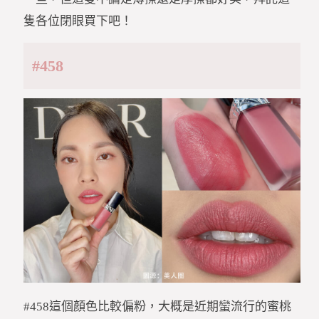
隻各位閉眼買下吧！
#458
#458這個顏色比較偏粉，大概是近期蠻流行的蜜桃