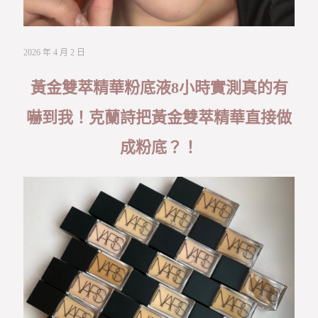
2026 年 4 月 2 日
黃金雙萃精華粉底液8小時實測真的有
嚇到我！克蘭詩把黃金雙萃精華直接做
成粉底？！