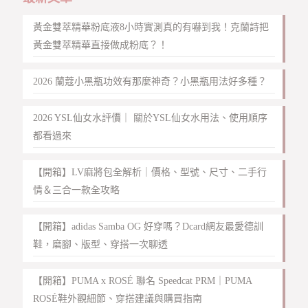
黃金雙萃精華粉底液8小時實測真的有嚇到我！克蘭詩把
黃金雙萃精華直接做成粉底？！
2026 蘭蔻小黑瓶功效有那麼神奇？小黑瓶用法好多種？
2026 YSL仙女水評價｜ 關於YSL仙女水用法、使用順序
都看過來
【開箱】LV麻將包全解析｜價格、型號、尺寸、二手行
情＆三合一款全攻略
【開箱】adidas Samba OG 好穿嗎？Dcard網友最愛德訓
鞋，磨腳、版型、穿搭一次聊透
【開箱】PUMA x ROSÉ 聯名 Speedcat PRM｜PUMA
ROSÉ鞋外觀細節、穿搭建議與購買指南