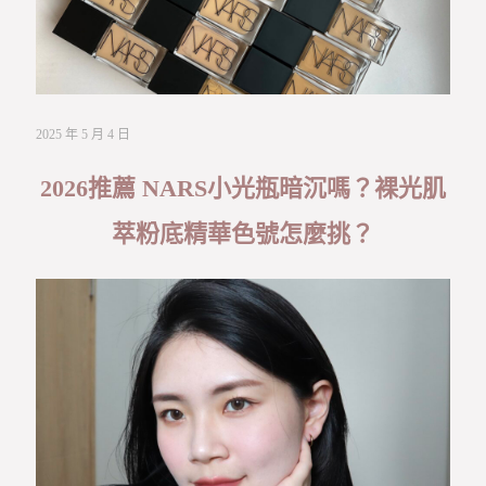
2025 年 5 月 4 日
2026推薦 NARS小光瓶暗沉嗎？裸光肌
萃粉底精華色號怎麼挑？