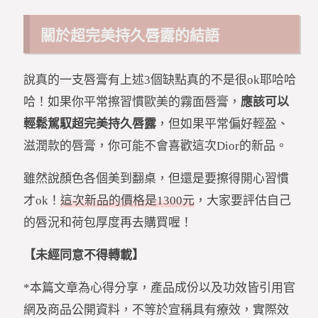
關於超完美持久唇露的結語
說真的一支唇膏有上述3個缺點真的不是很ok耶哈哈
哈！如果你平常擦習慣歐美的霧面唇膏，
應該可以
輕鬆駕馭超完美持久唇露
，但如果平常偏好輕盈、
滋潤款的唇膏，你可能不會喜歡這次Dior的新品。
雖然說顏色各個美到翻桌，但還是要擦得開心習慣
才ok！
這次新品的價格是1300元
，大家要評估自己
的唇況和荷包厚度再去購買喔！
【未經同意不得轉載】
*本篇文章為心得分享，產品成份以及功效皆引用官
網及商品公開資料，不等於宣稱具有療效，實際效