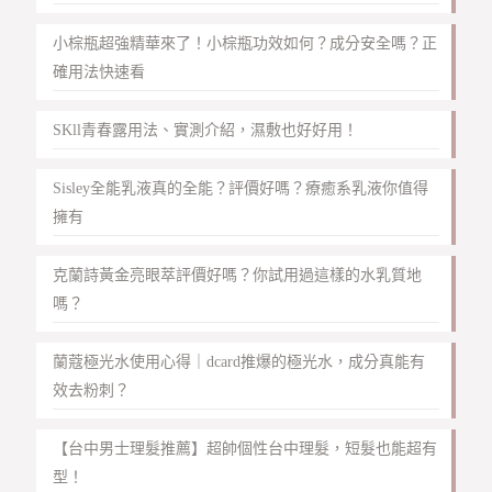
小棕瓶超強精華來了！小棕瓶功效如何？成分安全嗎？正
確用法快速看
SKll青春露用法、實測介紹，濕敷也好好用！
Sisley全能乳液真的全能？評價好嗎？療癒系乳液你值得
擁有
克蘭詩黃金亮眼萃評價好嗎？你試用過這樣的水乳質地
嗎？
蘭蔻極光水使用心得｜dcard推爆的極光水，成分真能有
效去粉刺？
【台中男士理髮推薦】超帥個性台中理髮，短髮也能超有
型！