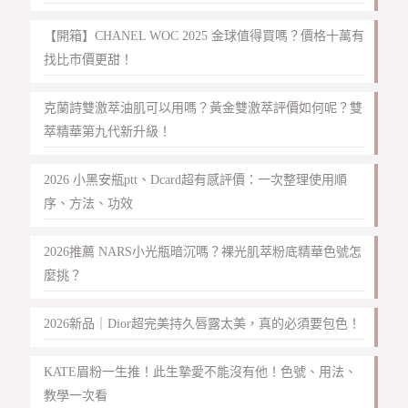
【開箱】CHANEL WOC 2025 金球值得買嗎？價格十萬有
找比市價更甜！
克蘭詩雙激萃油肌可以用嗎？黃金雙激萃評價如何呢？雙
萃精華第九代新升級！
2026 小黑安瓶ptt、Dcard超有感評價：一次整理使用順
序、方法、功效
2026推薦 NARS小光瓶暗沉嗎？裸光肌萃粉底精華色號怎
麼挑？
2026新品｜Dior超完美持久唇露太美，真的必須要包色！
KATE眉粉一生推！此生摯愛不能沒有他！色號、用法、
教學一次看