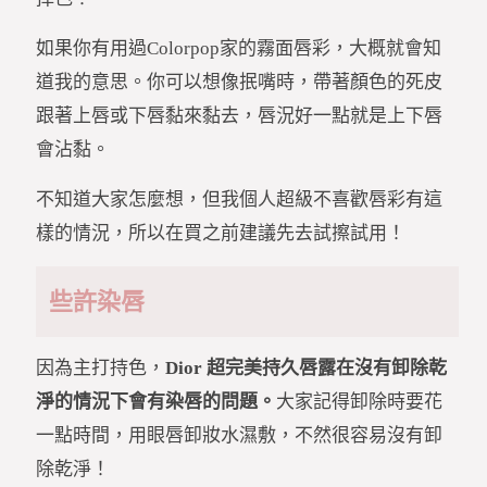
如果你有用過Colorpop家的霧面唇彩，大概就會知
道我的意思。你可以想像抿嘴時，帶著顏色的死皮
跟著上唇或下唇黏來黏去，唇況好一點就是上下唇
會沾黏。
不知道大家怎麼想，但我個人超級不喜歡唇彩有這
樣的情況，所以在買之前建議先去試擦試用！
些許染唇
因為主打持色，
Dior 超完美持久唇露在沒有卸除乾
淨的情況下會有染唇的問題。
大家記得卸除時要花
一點時間，用眼唇卸妝水濕敷，不然很容易沒有卸
除乾淨！