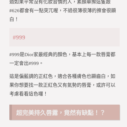
過如果平常沒有化妝習慣的人，素顏單擦這隻跟
#626都會有一點突兀喔，不過很薄很薄的擦會很顯
白！
#999
#999是Dior家最經典的顏色，基本上每一款唇膏都
一定會出#999。
這是偏藍調的正紅色，適合各種膚色也顯齒白，如
果你想要找一款正紅色又有氣勢的唇膏，或許可以
考慮看看這色囉！
超完美持久唇露，竟然有缺點！？