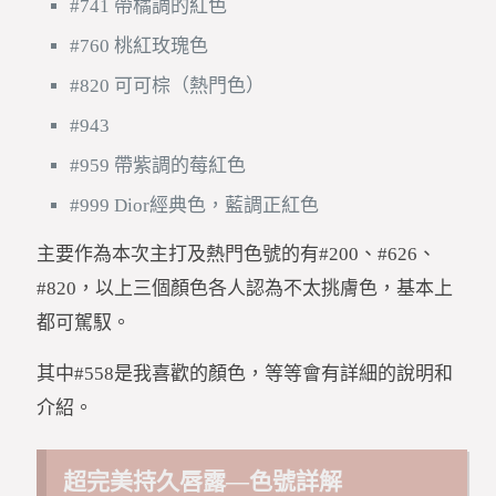
#741 帶橘調的紅色
#760 桃紅玫瑰色
#820 可可棕（熱門色）
#943
#959 帶紫調的莓紅色
#999 Dior經典色，藍調正紅色
主要作為本次主打及熱門色號的有#200、#626、
#820，以上三個顏色各人認為不太挑膚色，基本上
都可駕馭。
其中#558是我喜歡的顏色，等等會有詳細的說明和
介紹。
超完美持久唇露—色號詳解