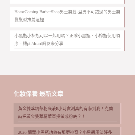
HomeComing BarberShop男士剪髮-型男不可錯過的男士剪
髮髮型推薦這裡
小黑瓶小棕瓶可以一起用嗎？正確小黑瓶、小棕瓶使用順
序，讓ptt/dcard網友來分享
化妝保養 最新文章
黃金雙萃精華粉底液8小時實測真的有嚇到我！克蘭
詩把黃金雙萃精華直接做成粉底？！
2026 蘭蔻小黑瓶功效有那麼神奇？小黑瓶用法好多