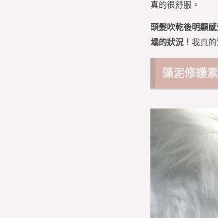
真的很舒服。
頭髮吹乾後明顯感
塌的狀況！
我真的驚
藻泥修護