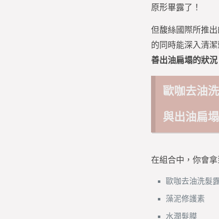
原形畢露了！
但馥絲國際所推出
的同時能深入清潔
善出油扁塌的狀況
歐咖去油
與出油扁
在組合中，你會拿
歐咖去油洗髮
藻泥修護素
水潤髮膜