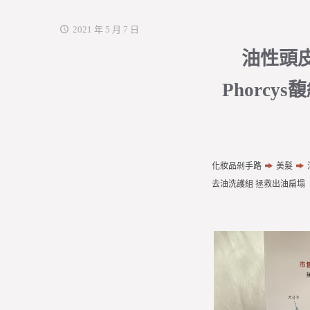
2021 年 5 月 7 日
油性頭
Phorc
化妝品剁手路
美髮
去油洗護組 拯救出油扁塌