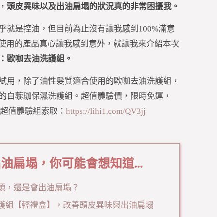
，
頭皮異味以及出油扁塌的狀況真的非常困擾我。
乎就是控油，但目前為止沒有讓我感到100%滿意
！這次使用的產品真心讓我感到意外，就讓我來介紹本次
：歐咖去油洗護組。
試用，除了油性髮質適合使用的歐咖去油洗護組，
的白藜珈保濕洗護組。超值體驗價，限時免運，
盒超值體驗組索取：
https://lihi1.com/QV3jj
油扁塌，你可能會想知道...
頭，還是會出油扁塌？
護組【輕禮盒】，改善頭皮異味與出油扁塌