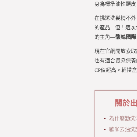
身為標準油性頭皮
在挑選洗髮精不外
的產品... 但
的主角—
馥絲國際
現在官網開放索取
也有適合燙染保養
CP值超高。輕禮
關於出
為什麼勤洗
歐咖去油洗