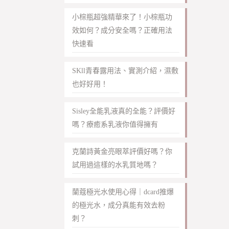
小棕瓶超強精華來了！小棕瓶功
效如何？成分安全嗎？正確用法
快速看
SKll青春露用法、實測介紹，濕敷
也好好用！
Sisley全能乳液真的全能？評價好
嗎？療癒系乳液你值得擁有
克蘭詩黃金亮眼萃評價好嗎？你
試用過這樣的水乳質地嗎？
蘭蔻極光水使用心得｜dcard推爆
的極光水，成分真能有效去粉
刺？