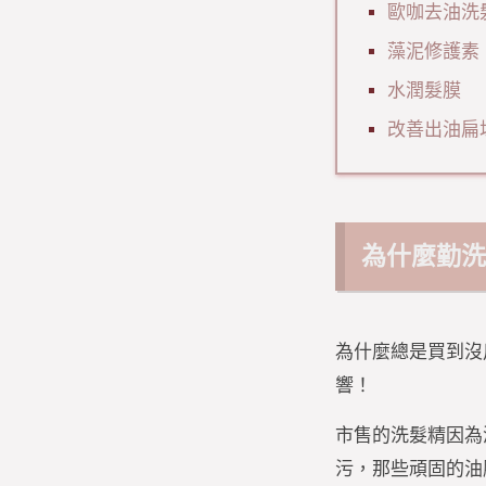
歐咖去油洗
藻泥修護素
水潤髮膜
改善出油扁
為什麼勤
為什麼總是買到沒
響！
市售的洗髮精因為
污，那些頑固的油