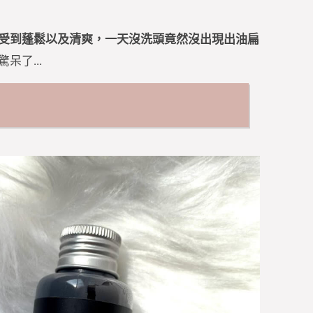
受到蓬鬆以及清爽，一天沒洗頭竟然沒出現出油扁
呆了...
素