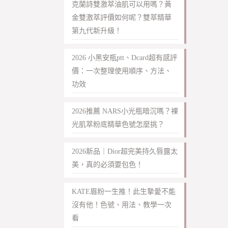
克蘭詩雙激萃油肌可以用嗎？黃
金雙激萃評價如何呢？雙萃精華
第九代新升級！
2026 小黑安瓶ptt、Dcard超有感評
價：一次整理使用順序、方法、
功效
2026推薦 NARS小光瓶暗沉嗎？裸
光肌萃粉底精華色號怎麼挑？
2026新品｜Dior超完美持久唇露太
美，真的必須要包色！
KATE眉粉一生推！此生摯愛不能
沒有他！色號、用法、教學一次
看