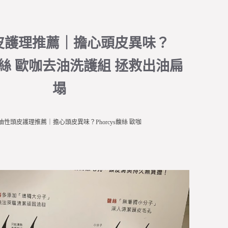
皮護理推薦｜擔心頭皮異味？
ys馥絲 歐咖去油洗護組 拯救出油扁
塌
油性頭皮護理推薦｜擔心頭皮異味？Phorcys馥絲 歐咖