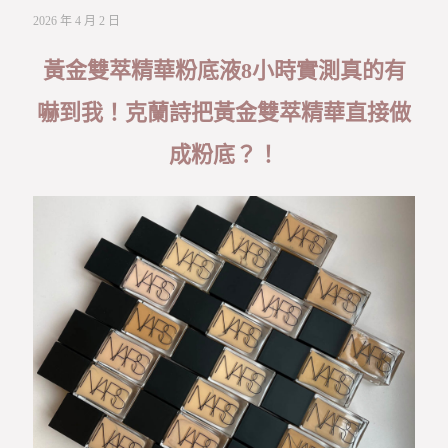
2026 年 4 月 2 日
黃金雙萃精華粉底液8小時實測真的有
嚇到我！克蘭詩把黃金雙萃精華直接做
成粉底？！