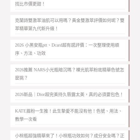
找比市價更甜！
克蘭詩雙激萃油肌可以用嗎？黃金雙激萃評價如何呢？雙
萃精華第九代新升級！
2026 小黑安瓶ptt、Dcard超有感評價：一次整理使用順
序、方法、功效
2026推薦 NARS小光瓶暗沉嗎？裸光肌萃粉底精華色號怎
麼挑？
2026新品｜Dior超完美持久唇露太美，真的必須要包色！
KATE眉粉一生推！此生摯愛不能沒有他！色號、用法、
教學一次看
小棕瓶超強精華來了！小棕瓶功效如何？成分安全嗎？正