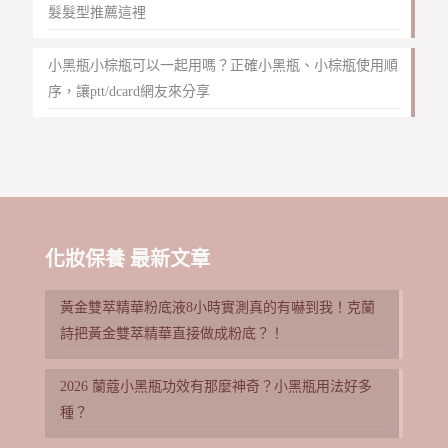
髮髮型推薦這裡
小黑瓶小棕瓶可以一起用嗎？正確小黑瓶、小棕瓶使用順
序，讓ptt/dcard網友來分享
化妝保養 最新文章
黃金雙萃精華粉底液8小時實測真的有嚇到我！克蘭
詩把黃金雙萃精華直接做成粉底？！
2026 蘭蔻小黑瓶功效有那麼神奇？小黑瓶用法好多
種？