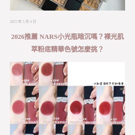
2025 年 5 月 4 日
2026推薦 NARS小光瓶暗沉嗎？裸光肌
萃粉底精華色號怎麼挑？