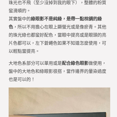
珠光也不飛（至少沒掉到我的眼下），整體的粉質
蠻滑順的。
其實盤中的
綠眼影不是純綠，是帶一點棕調的綠
色
，所以不用擔心在眼上顯螢光或是像瘀青。其他
的珠光綠也都蠻好配色，當眼中提亮或是眼頭的亮
片色都可以，左下蒼蠅色如果不知道怎麼使用，可
以輕點當提亮。
大地色系部分可以單用或是
配合綠色眼影
做使用，
盤中的大地色和綠眼影很搭，當作邊界的暈染過度
也是可以的！