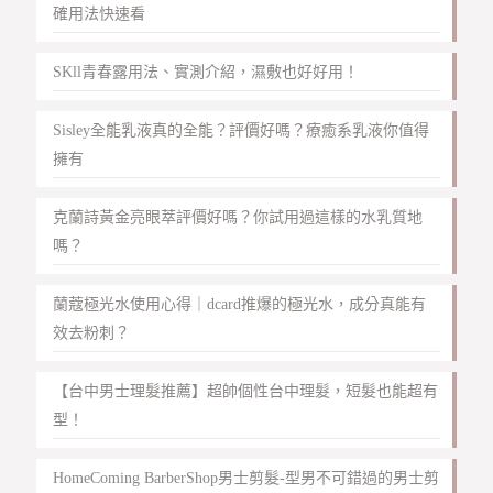
確用法快速看
SKll青春露用法、實測介紹，濕敷也好好用！
Sisley全能乳液真的全能？評價好嗎？療癒系乳液你值得
擁有
克蘭詩黃金亮眼萃評價好嗎？你試用過這樣的水乳質地
嗎？
蘭蔻極光水使用心得｜dcard推爆的極光水，成分真能有
效去粉刺？
【台中男士理髮推薦】超帥個性台中理髮，短髮也能超有
型！
HomeComing BarberShop男士剪髮-型男不可錯過的男士剪