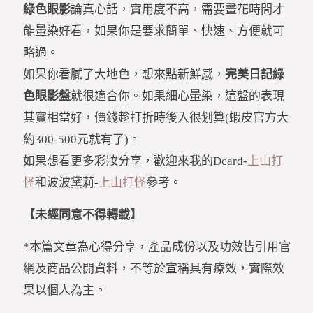
綠色眼影
論真心話，實用度不高，需要畫花時間才
能暈染好看，如果你是要求簡單、快速、方便就可
略過。
如果你看膩了大地色，想來點新鮮感，
完美日記綠
色眼影盤
就很適合你。如果細心暈染，這盤的表現
其實相當好，價錢趁打折時後入很划算(蝦皮官方大
約300-500元就有了)。
如果想看更多彩妝分享，歡迎來我的Dcard-
上山打
怪
和波波黛莉-
上山打怪
參考。
【未經同意不得轉載】
*本篇文章為心得分享，產品成份以及功效皆引用官
網及商品公開資料，不等於宣稱具有療效，實際效
果以個人為主。