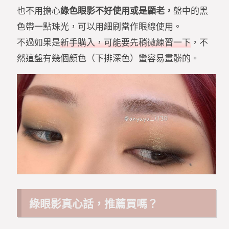
也不用擔心
綠色眼影不好使用或是顯老，
盤中的黑
色帶一點珠光，可以用細刷當作眼線使用。
不過如果是
新手購入，可能要先稍微練習一下
，不
然這盤有幾個顏色（下排深色）蠻容易畫髒的。
綠眼影真心話，推薦買嗎？