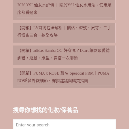
2026 YSL仙女水評價｜ 關於YSL仙女水用法、使用順
序都看過來
【開箱】LV麻將包全解析｜價格、型號、尺寸、二手
行情＆三合一款全攻略
【開箱】adidas Samba OG 好穿嗎？Dcard網友最愛德
訓鞋，磨腳、版型、穿搭一次聊透
【開箱】PUMA x ROSÉ 聯名 Speedcat PRM｜PUMA
ROSÉ鞋外觀細節、穿搭建議與購買指南
搜尋你想找的化妝/保養品