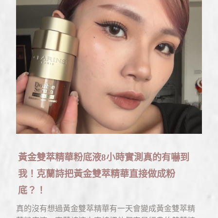
黃金雙萃精華粉底液8小時實測真的有嚇到
我！克蘭詩把黃金雙萃精華直接做成粉
底？！
真的沒有想過黃金雙萃精華有一天會變成黃金雙萃精